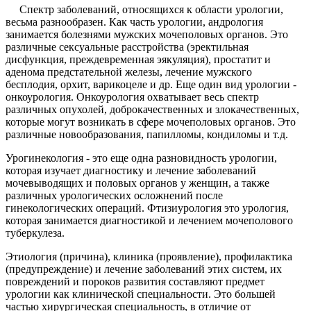
Спектр заболеваний, относящихся к области урологии,
весьма разнообразен. Как часть урологии, андрология
занимается болезнями мужских мочеполовых органов. Это
различные сексуальные расстройства (эректильная
дисфункция, преждевременная эякуляция), простатит и
аденома предстательной железы, лечение мужского
бесплодия, орхит, варикоцеле и др. Еще один вид урологии -
онкоурология. Онкоурология охватывает весь спектр
различных опухолей, доброкачественных и злокачественных,
которые могут возникать в сфере мочеполовых органов. Это
различные новообразования, папилломы, кондиломы и т.д.
Урогинекология - это еще одна разновидность урологии,
которая изучает диагностику и лечение заболеваний
мочевыводящих и половых органов у женщин, а также
различных урологических осложнений после
гинекологических операций. Фтизиурология это урология,
которая занимается диагностикой и лечением мочеполового
туберкулеза.
Этиология (причина), клиника (проявление), профилактика
(предупреждение) и лечение заболеваний этих систем, их
повреждений и пороков развития составляют предмет
урологии как клинической специальности. Это большей
частью хирургическая специальность, в отличие от