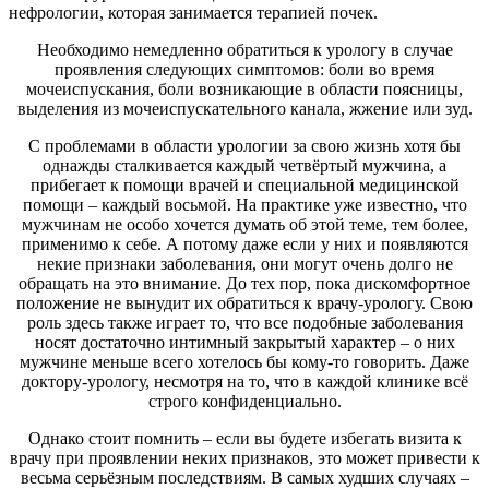
нефрологии, которая занимается терапией почек.
Необходимо немедленно обратиться к урологу в случае
проявления следующих симптомов: боли во время
мочеиспускания, боли возникающие в области поясницы,
выделения из мочеиспускательного канала, жжение или зуд.
С проблемами в области урологии за свою жизнь хотя бы
однажды сталкивается каждый четвёртый мужчина, а
прибегает к помощи врачей и специальной медицинской
помощи – каждый восьмой. На практике уже известно, что
мужчинам не особо хочется думать об этой теме, тем более,
применимо к себе. А потому даже если у них и появляются
некие признаки заболевания, они могут очень долго не
обращать на это внимание. До тех пор, пока дискомфортное
положение не вынудит их обратиться к врачу-урологу. Свою
роль здесь также играет то, что все подобные заболевания
носят достаточно интимный закрытый характер – о них
мужчине меньше всего хотелось бы кому-то говорить. Даже
доктору-урологу, несмотря на то, что в каждой клинике всё
строго конфиденциально.
Однако стоит помнить – если вы будете избегать визита к
врачу при проявлении неких признаков, это может привести к
весьма серьёзным последствиям. В самых худших случаях –