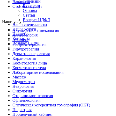
Лицензии
Вакансии
Вакансии
Стоимость услуг
Отзывы
Статьи
Возврат НДФЛ
Наши услуги
Наши специалисты
Наши Услуги
Акушерство -гинекология
Новости
Аллергология
Контакты
Анализы
Возврат НДФЛ
Гастроэнтерология
...
Гирудотерапия
Дерматовенерология
Кардиология
Косметология лица
Косметология тела
Лабораторные исследования
Массаж
Медосмотры
Неврология
Онкология
Оториноларингология
Офтальмология
Оптическая когерентная томография (ОКТ)
Педиатрия
Процедурный кабинет