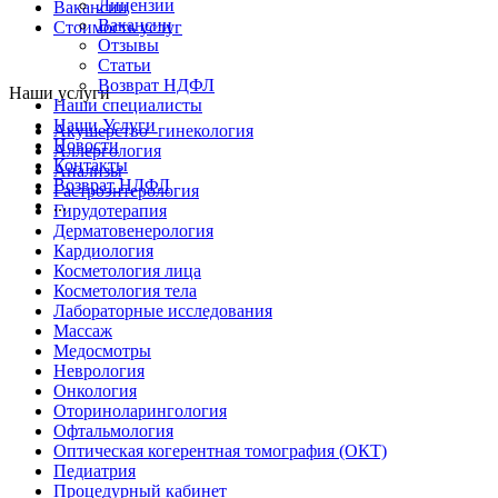
Лицензии
Вакансии
Вакансии
Стоимость услуг
Отзывы
Статьи
Возврат НДФЛ
Наши услуги
Наши специалисты
Наши Услуги
Акушерство -гинекология
Новости
Аллергология
Контакты
Анализы
Возврат НДФЛ
Гастроэнтерология
...
Гирудотерапия
Дерматовенерология
Кардиология
Косметология лица
Косметология тела
Лабораторные исследования
Массаж
Медосмотры
Неврология
Онкология
Оториноларингология
Офтальмология
Оптическая когерентная томография (ОКТ)
Педиатрия
Процедурный кабинет