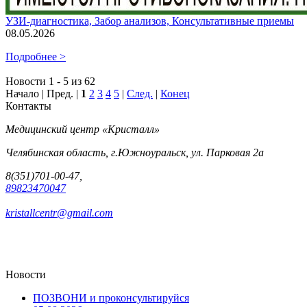
УЗИ-диагностика, Забор анализов, Консультативные приемы
08.05.2026
Подробнее >
Новости 1 - 5 из 62
Начало | Пред. |
1
2
3
4
5
|
След.
|
Конец
Контакты
Медицинский центр «Кристалл»
Челябинская область, г.Южноуральск, ул. Парковая 2а
8(351)701-00-47,
89823470047
kristallcentr@gmail.com
Новости
ПОЗВОНИ и проконсультируйся