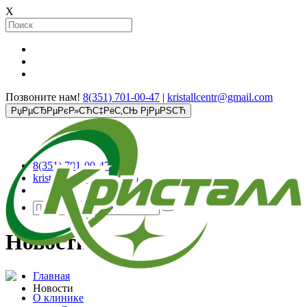
X
Позвоните нам!
8(351) 701-00-47
|
kristallcentr@gmail.com
РџРµСЂРµРєР»СЋС‡РёС‚СЊ РјРµРЅСЋ
8(351) 701-00-47
kristallcentr@gmail.com
Новости
Главная
Новости
О клинике