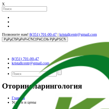
X
Позвоните нам!
8(351) 701-00-47
|
kristallcentr@gmail.com
РџРµСЂРµРєР»СЋС‡РёС‚СЊ РјРµРЅСЋ
8(351) 701-00-47
kristallcentr@gmail.com
Оториноларингология
Главная
Услуги и цены