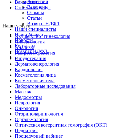
Лицензии
Вакансии
Вакансии
Стоимость услуг
Отзывы
Статьи
Возврат НДФЛ
Наши услуги
Наши специалисты
Наши Услуги
Акушерство -гинекология
Новости
Аллергология
Контакты
Анализы
Возврат НДФЛ
Гастроэнтерология
...
Гирудотерапия
Дерматовенерология
Кардиология
Косметология лица
Косметология тела
Лабораторные исследования
Массаж
Медосмотры
Неврология
Онкология
Оториноларингология
Офтальмология
Оптическая когерентная томография (ОКТ)
Педиатрия
Процедурный кабинет