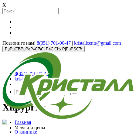
X
Позвоните нам!
8(351) 701-00-47
|
kristallcentr@gmail.com
РџРµСЂРµРєР»СЋС‡РёС‚СЊ РјРµРЅСЋ
8(351) 701-00-47
kristallcentr@gmail.com
Хирургия
Главная
Услуги и цены
О клинике