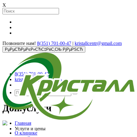
X
Позвоните нам!
8(351) 701-00-47
|
kristallcentr@gmail.com
РџРµСЂРµРєР»СЋС‡РёС‚СЊ РјРµРЅСЋ
8(351) 701-00-47
kristallcentr@gmail.com
Доп.услуги
Главная
Услуги и цены
О клинике