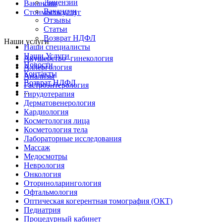
Лицензии
Вакансии
Вакансии
Стоимость услуг
Отзывы
Статьи
Возврат НДФЛ
Наши услуги
Наши специалисты
Наши Услуги
Акушерство -гинекология
Новости
Аллергология
Контакты
Анализы
Возврат НДФЛ
Гастроэнтерология
...
Гирудотерапия
Дерматовенерология
Кардиология
Косметология лица
Косметология тела
Лабораторные исследования
Массаж
Медосмотры
Неврология
Онкология
Оториноларингология
Офтальмология
Оптическая когерентная томография (ОКТ)
Педиатрия
Процедурный кабинет