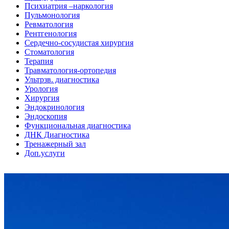
Психиатрия –наркология
Пульмонология
Ревматология
Рентгенология
Сердечно-сосудистая хирургия
Стоматология
Терапия
Травматология-ортопедия
Ультрзв. диагностика
Урология
Хирургия
Эндокринология
Эндоскопия
Функциональная диагностика
ДНК Диагностика
Тренажерный зал
Доп.услуги