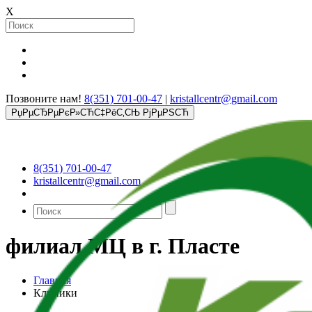
X
Позвоните нам!
8(351) 701-00-47
|
kristallcentr@gmail.com
РџРµСЂРµРєР»СЋС‡РёС‚СЊ РјРµРЅСЋ
8(351) 701-00-47
kristallcentr@gmail.com
филиал МЦ в г. Пласте
Главная
Клиники