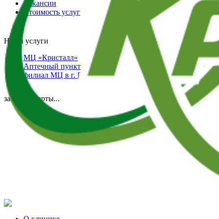
Вакансии
Стоимость услуг
Наши услуги
МЦ «Кристалл»
Аптечный пункт
филиал МЦ в г. Пласте
загрузка карты...
О клинике