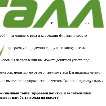
ован профессиональными тренажерами на все группы мышц,
и др.
проблемы лишнего веса и коррекции фигуры и просто
ний, программу и продемонстрируют технику, всегда
в любом из направлений вы можете добиться успеха под
неров, независимо оттого, тренируетесь Вы индивидуально
хнике выполнения упражнений с учетом Ваших индивидуальных
 жизненный тонус, здоровый позитив и великолепная
омогут вам быть всегда на высоте!