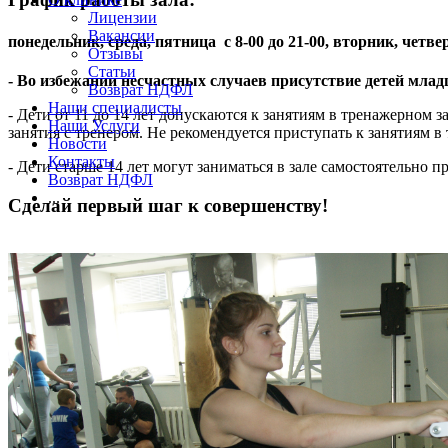
Лицензии
Вакансии
понедельник, среда, пятница с 8-00 до 21-00, вторник, четверг 
Отзывы
Статьи
- Во избежании несчастных случаев присутствие детей млад
Возврат НДФЛ
Наши специалисты
- Дети от 11 до 14 лет допускаются к занятиям в тренажерно
Наши Услуги
занятия с тренером. Не рекомендуется приступать к занятиям в
Новости
Контакты
- Дети старше 14 лет могут заниматься в зале самостоятельно 
Возврат НДФЛ
...
Cделай первый шаг к совершенству!