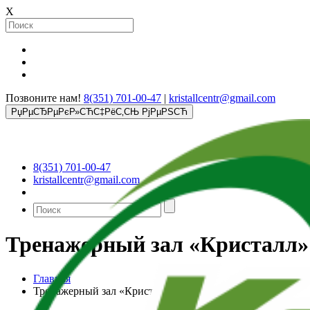
X
Позвоните нам!
8(351) 701-00-47
|
kristallcentr@gmail.com
РџРµСЂРµРєР»СЋС‡РёС‚СЊ РјРµРЅСЋ
8(351) 701-00-47
kristallcentr@gmail.com
Тренажерный зал «Кристалл»
Главная
Тренажерный зал «Кристалл»