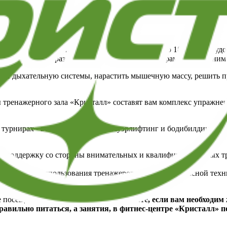
е железо…
нащение. Тренажерный зал «Кристалл» площадью 180 м2 оборуд
льными рядами, разнообразными грифами, наборами весов к ним 
ую и дыхательную системы, нарастить мышечную массу, решить 
 тренажерного зала «Кристалл» составят вам комплекс упражне
 турнирах - все в ваших руках. Пауэрлифтинг и бодибилдинг - 
 поддержку со стороны внимательных и квалифицированных тре
ые правила использования тренажеров и научит безопасной те
овкам.
осещения, скидки, акции.........
Помните, если вам необходим
равильно питаться, а занятия, в фитнес-центре «Кристалл» п