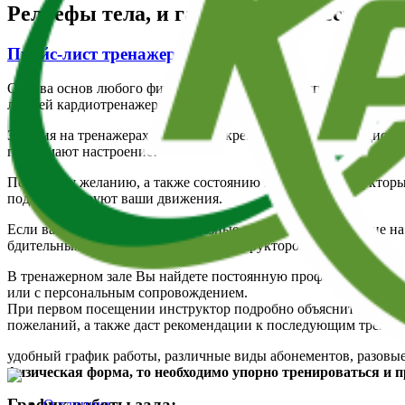
Рельефы тела, и гантели вес, блестяще
Прайс-лист тренажерного зала
Основа основ любого фитнес-центра — это его спортивное ос
линией кардиотренажеров, скамьями для жимов, а также ганте
Занятия на тренажерах помогают укрепить сердечно-сосудист
поднимают настроение!
По вашему желанию, а также состоянию здоровья, инструкторы
подкорректируют ваши движения.
Если вам интересны более серьезные занятия и выступление на
бдительным руководством наших инструкторов.
В тренажерном зале Вы найдете постоянную профессиональную
или с персональным сопровождением.
При первом посещении инструктор подробно объяснит основн
пожеланий, а также даст рекомендации к последующим тренир
удобный график работы, различные виды абонементов, разовые п
физическая форма, то необходимо упорно тренироваться и п
График работы зала:
О клинике