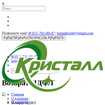
X
Позвоните нам!
8(351) 701-00-47
|
kristallcentr@gmail.com
РџРµСЂРµРєР»СЋС‡РёС‚СЊ РјРµРЅСЋ
8(351) 701-00-47
kristallcentr@gmail.com
Возврат НДФЛ
Главная
О клинике
О клинике
Возврат НДФЛ